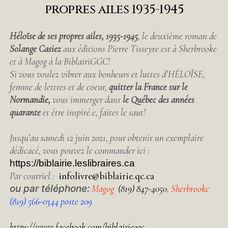
propres ailes 1935-1945
Héloïse de ses propres ailes, 1935-1945
, le deuxième roman de
Solange Casiez
aux éditions Pierre Tisseyre est à Sherbrooke
et à Magog à la BiblairiGGC!
Si vous voulez vibrer aux bonheurs et luttes d’HÉLOÏSE,
femme de lettres et de coeur,
quitter la France sur le
Normandie,
vous immerger dans
le Québec des années
quarante
et être inspiré.e, faites le saut!
Jusqu’au samedi 12 juin 2021, pour obtenir un exemplaire
dédicacé, vous pouvez le commander ici :
https://biblairie.leslibraires.ca
Par courriel :
infolivre@biblairie.qc.ca
ou par téléphone:
Magog
(819) 847-4050
, Sherbrooke
(
819) 566-0344 poste 209
https://www.facebook.com/biblairieggc